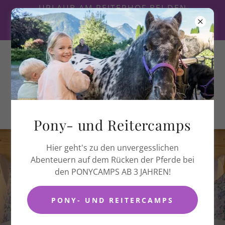
URLAUB AM REITERHOF BEI DEN
PFERDEFREUNDEN ZLOAM
+43 664 992 65 665
Pony- und Reitercamps
Hier geht's zu den unvergesslichen
Abenteuern auf dem Rücken der Pferde bei
Narzissendorf Zloam
den PONYCAMPS AB 3 JAHREN!
PONY- UND REITERCAMPS
URLAUB BEI DEN
PFERDEFREUNDEN