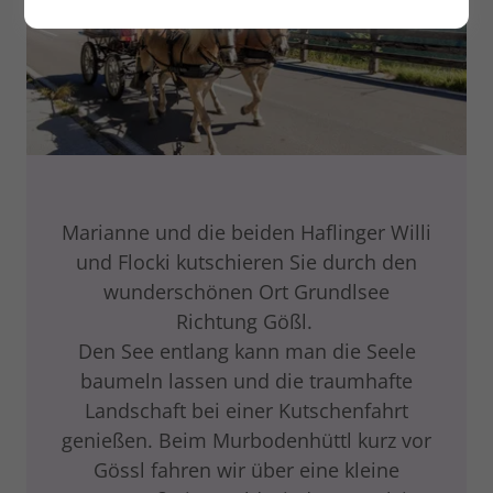
Marianne und die beiden Haflinger Willi
und Flocki kutschieren Sie durch den
wunderschönen Ort Grundlsee
Richtung Gößl.
Den See entlang kann man die Seele
baumeln lassen und die traumhafte
Landschaft bei einer Kutschenfahrt
genießen. Beim Murbodenhüttl kurz vor
Gössl fahren wir über eine kleine