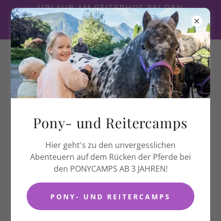
URLAUB AM REITERHOF BEI DEN
PFERDEFREUNDEN ZLOAM
+43 664 992 65 665
Pony- und Reitercamps
Hier geht's zu den unvergesslichen
KUTSCHENFAHRTEN MIT WILLI UND FLOCKI
Abenteuern auf dem Rücken der Pferde bei
AM GRUNDLSEE
den PONYCAMPS AB 3 JAHREN!
PONY- UND REITERCAMPS